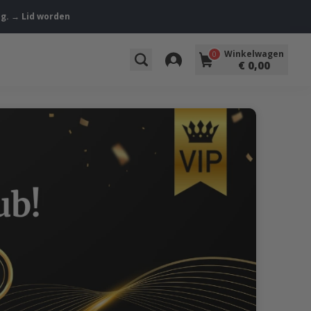
ng. → Lid worden
Winkelwagen
0
€ 0,00