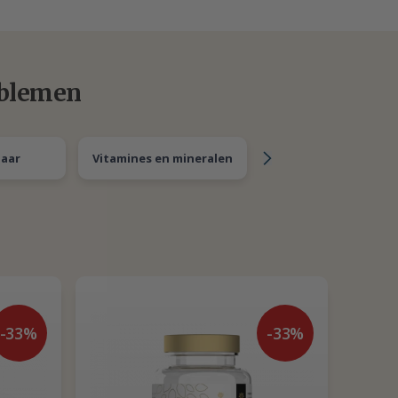
oblemen
haar
Vitamines en mineralen
Gewrichten
-33%
-33%