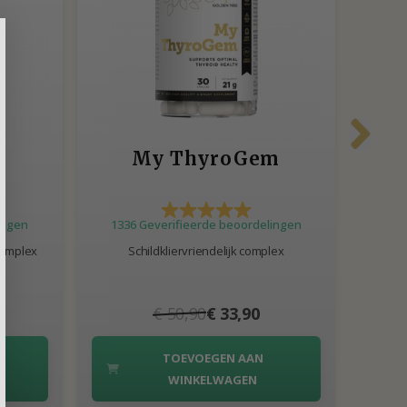
m
My ThyroGem
M
ingen
1336 Geverifieerde beoordelingen
130
complex
Schildkliervriendelijk complex
Ond
€ 50,90
€ 33,90
TOEVOEGEN AAN
WINKELWAGEN