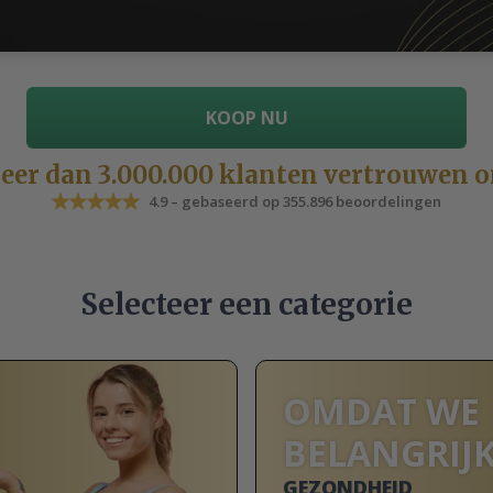
KOOP NU
eer dan 3.000.000 klanten vertrouwen o
4.9 – gebaseerd op 355.896 beoordelingen
Selecteer een categorie
OMDAT WE
BELANGRIJK
GEZONDHEID