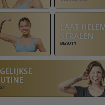
LAAT HELE
STRALEN
BEAUTY
GELIJKSE
UTINE
EST