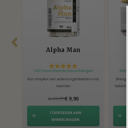
Alpha Man
1337 Geverifieerde beoordelingen
2698
Een complex van actieve ingrediënten voor
Breng 
mannen
balans,
€ 59,90
€ 9,90
TOEVOEGEN AAN
WINKELWAGEN