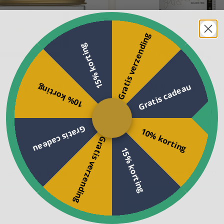
Gratis verzending
15% korting
My Cycle
My EstroGe
Gratis cadeau
10% korting
 Geverifieerde beoordelingen
1336 Geverifieerde beoordel
Gratis cadeau
10% korting
de hormoon-androgeen-cyclus in
Vrouwelijk hormoonvriendelijk 
Gratis verzending
 zodat je cyclus, huid en stemming
15% korting
zich hieraan aanpassen.
€ 59,90
€ 49,90
€ 50,90
€ 33,90
TOEVOEGEN AAN
TOEVOEGEN AAN
WINKELWAGEN
WINKELWAGEN