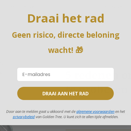
Product bekijken
Product bekijken
Draai het rad
Geen risico, directe beloning
wacht!
🎁
5 redenen o
te proberen
DRAAI AAN HET RAD
Door aan te melden gaat u akkoord met de
algemene voorwaarden
en het
1
Meer dan
3 miljoe
privacybeleid
van Golden Tree. U kunt zich te allen tijde afmelden.
resultaten.