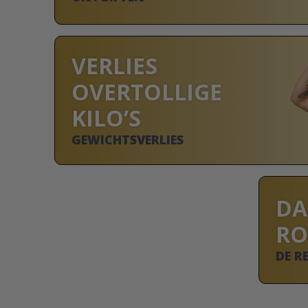
VERLIES
OVERTOLLIGE
KILO’S
GEWICHTSVERLIES
DA
RO
DE R