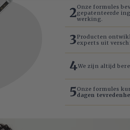
Onze formules bev
2
gepatenteerde in
werking.
3
Producten ontwik
experts uit versc
4
We zijn altijd ber
5
Onze formules ku
dagen tevredenhe