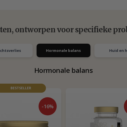
ten, ontworpen voor specifieke pr
chtsverlies
Hormonale balans
Huid en 
Hormonale balans
BESTSELLER
-16%