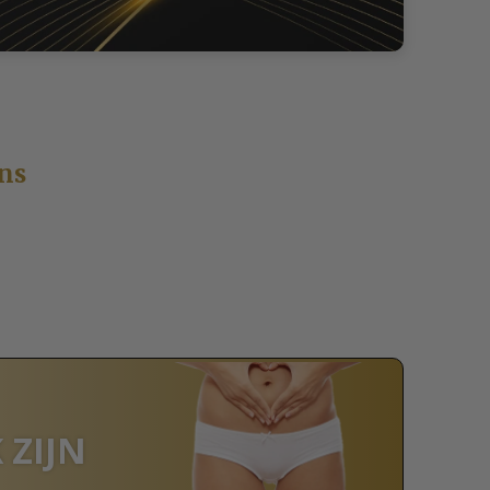
ns
 ZIJN