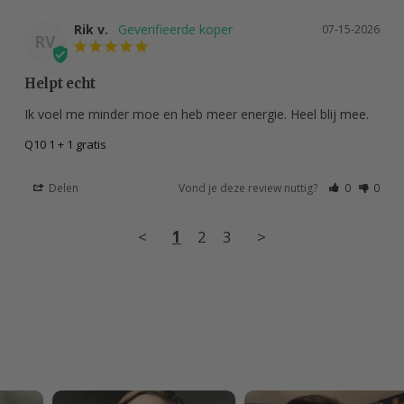
Rik v.
07-15-2026
RV
Helpt echt
Ik voel me minder moe en heb meer energie. Heel blij mee.
Q10 1 + 1 gratis
Delen
Vond je deze review nuttig?
0
0
<
1
2
3
>