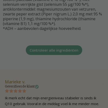
selenium verrijkte gist (selenium 55 µg/100 %*),
antiklontermiddel: magnesiumzouten van vetzuren,
zwarte peper extract (Piper nigrum L.) 2,0 mg met 95 %
piperine (1,9 mg), thiamine hydrochloride (thiamine
(vitamine B1) 1,1 mg/100 %*).
*ADH – aanbevolen dagelijkse hoeveelheid.
Controleer alle ingrediënten
Marieke v.
Jo
Geverifieerde klant
Gev
Ik merk echt dat mijn energieniveau stabieler is sinds ik
Kw
Q10 gebruik. Vooral in de middag voel ik me minder moe.