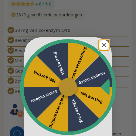
4.8 / 5.0
2619 geverifieerde beoordelingen
50 mg van co-enzym Q10.
Bevat vitamine B1.
Gratis verzending
Bevat vitamine E.
15% korting
Met selenium.
Geschikt voor veganisten.
Gratis cadeau
10% korting
Bevat geen lactose.
Vervaardigd in de EU.
Gratis cadeau
10% korting
Gratis verzending
15% korting
Ontwikkeld in samenwerking met experts
Gemaakt in de EU volgens strenge kwaliteitsnormen