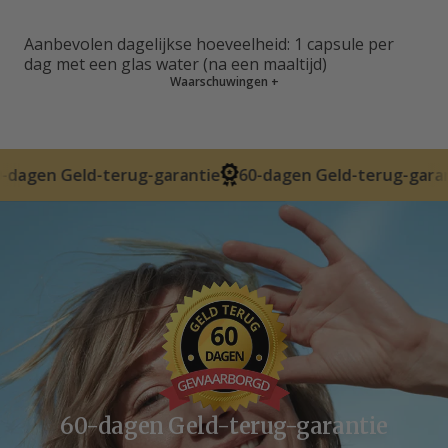
Aanbevolen dagelijkse hoeveelheid: 1 capsule per
dag met een glas water (na een maaltijd)
Waarschuwingen
+
-terug-garantie
60-dagen Geld-terug-garantie
60-dag
60-dagen Geld-terug-garantie