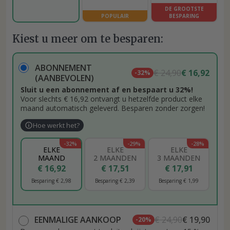
DE GROOTSTE
POPULAIR
BESPARING
Kiest u meer om te besparen:
ABONNEMENT
€ 24,90
€ 16,92
-32%
(AANBEVOLEN)
Sluit u een abonnement af en bespaart u 32%!
Voor slechts € 16,92 ontvangt u hetzelfde product elke
maand automatisch geleverd. Besparen zonder zorgen!
Hoe werkt het?
-32%
-29%
-28%
ELKE
ELKE
ELKE
MAAND
2 MAANDEN
3 MAANDEN
€ 16,92
€ 17,51
€ 17,91
Besparing € 2,98
Besparing € 2,39
Besparing € 1,99
EENMALIGE AANKOOP
€ 24,90
€ 19,90
-20%