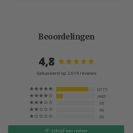
Beoordelingen
4,8
Gebaseerd op 2.619 reviews
2177
442
0
0
0
Schrijf een review