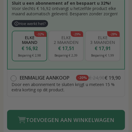
Sluit u een abonnement af en bespaart u 32%!
Voor slechts € 16,92 ontvangt u hetzelfde product elke
maand automatisch geleverd. Besparen zonder zorgen!
Hoe werkt het?
-32%
-29%
-28%
ELKE
ELKE
ELKE
MAAND
2 MAANDEN
3 MAANDEN
€ 16,92
€ 17,51
€ 17,91
Besparing € 2,98
Besparing € 2,39
Besparing € 1,99
EENMALIGE AANKOOP
€ 24,90
€ 19,90
-20%
Door een abonnement te sluiten krijgt u meteen 15 %
extra korting op dit product.
TOEVOEGEN AAN WINKELWAGEN