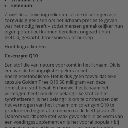
selenium.
Zowel de actieve ingrediënten als de doseringen zijn
zorgvuldig gekozen om het lichaam precies te geven
wat het nodig heeft – zodat mensen gemakkelijker hun
eigen potentieel kunnen bereiken, ongeacht hun
leeftijd, geslacht, fitnessniveau of beroep.
Hoofdingrediënten:
Co-enzym Q10
Een stof die van nature voorkomt in het lichaam. Dit is
een van de belangrijkste spelers in het
energiemetabolisme. Het is dus geen toeval dat elke
capsule Golden Tree Q10 50 milligram van deze
onmisbare stof bevat. En hoewel het lichaam het
vermogen heeft om deze belangrijke stof zelf te
synthetiseren, is het belangrijk om te onthouden dat
het vermogen van het lichaam om co-enzym Q10 te
produceren begint af te nemen na de leeftijd van 20.
Daarom wordt deze stof vaak gevonden in de vorm van
een voedingssupplement en is het vooral populair bij
mensen die een actieve levensstijl willen behouden.