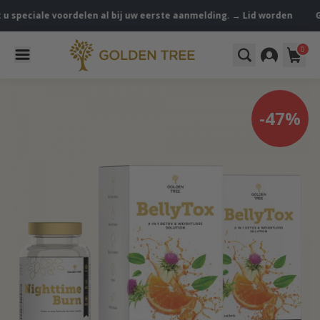
eciale voordelen al bij uw eerste aanmelding. → Lid worden
Golden 
0
-47%