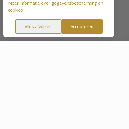
Meer informatie over gegevensbescherming en
cookies
Alles afwijzen
Accepteren
SlimBelly
€ 46,58
€ 103,70
-55%
TOEVOEGEN AAN WINKELWAGEN
n Geld-terug-garantie
60-dagen Geld-terug-garantie