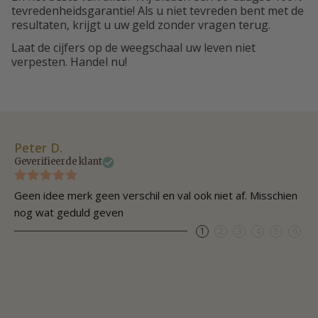
tevredenheidsgarantie! Als u niet tevreden bent met de
resultaten, krijgt u uw geld zonder vragen terug.
Laat de cijfers op de weegschaal uw leven niet
verpesten. Handel nu!
Peter D.
Al
Geverifieerde klant
Gev
Geen idee merk geen verschil en val ook niet af. Misschien
He
nog wat geduld geven
ma
1
2
3
4
5
6