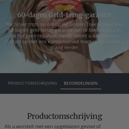
60-dagen Geld-terug-garantie
We zijn er trots op om op elk Golden Tree product een
60-dagen geld-terug-garantie aan te bieden. Als u in
die tijd geen resultaat merkt, neemt u dan gewoon
contact op met ons klantenservice team en ze helpen u
graag verder.
PRODUCTOMSCHRIJVING
BEOORDELINGEN
Productomschrijving
Als u worstelt met een opgeblazen gevoel of