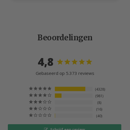
Beoordelingen
4,8
Gebaseerd op 5.373 reviews
4328
981
8
16
40
Schrijf een review