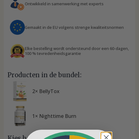
Ontwikkeld in samenwerking met experts
Gemaakt in de EU volgens strenge kwaliteitsnormen
Elke bestelling wordt ondersteund door een 60-dagen,
100 % tevredenheidsgarantie
Producten in de bundel:
2× BellyTox
1× Nighttime Burn
Kies het aantal