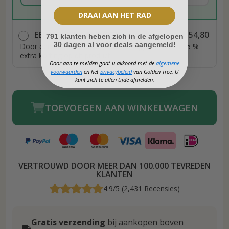
DRAAI AAN HET RAD
EENMALIGE AANKOOP
€ 103,70
€ 54,80
-47%
791 klanten heben zich in de afgelopen
30 dagen al voor deals aangemeld!
Door een abonnement te sluiten krijgt u meteen 15 %
extra korting op dit product.
Door aan te melden gaat u akkoord met de
algemene
voorwaarden
en het
privacybeleid
van Golden Tree. U
kunt zich te allen tijde afmelden.
TOEVOEGEN AAN WINKELWAGEN
VERTROUWD DOOR MEER DAN 100.000 TEVREDEN
KLANTEN
4.9/5 (2,431 Recensies)
Gratis verzending
bij aankopen boven