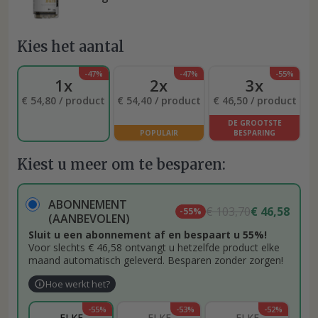
Kies het aantal
-47%
-47%
-55%
1x
2x
3x
€ 54,80 / product
€ 54,40 / product
€ 46,50 / product
DE GROOTSTE
POPULAIR
BESPARING
Kiest u meer om te besparen:
ABONNEMENT
€ 103,70
€ 46,58
-55%
(AANBEVOLEN)
Sluit u een abonnement af en bespaart u 55%!
Voor slechts € 46,58 ontvangt u hetzelfde product elke
maand automatisch geleverd. Besparen zonder zorgen!
Hoe werkt het?
-55%
-53%
-52%
ELKE
ELKE
ELKE