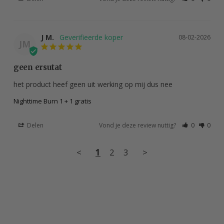
J M.
08-02-2026
JM
geen ersutat
het product heef geen uit werking op mij dus nee
Nighttime Burn 1 + 1 gratis
Delen
Vond je deze review nuttig?
0
0
<
1
2
3
>