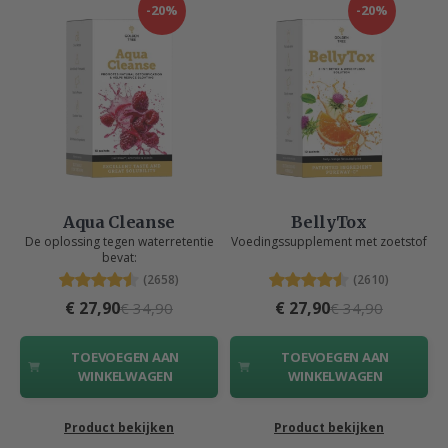
-20%
-20%
Aqua Cleanse
BellyTox
De oplossing tegen waterretentie
Voedingssupplement met zoetstof
bevat:
(2658)
(2610)
€ 27,90
€ 27,90
€ 34,90
€ 34,90
TOEVOEGEN AAN
TOEVOEGEN AAN
WINKELWAGEN
WINKELWAGEN
Product bekijken
Product bekijken