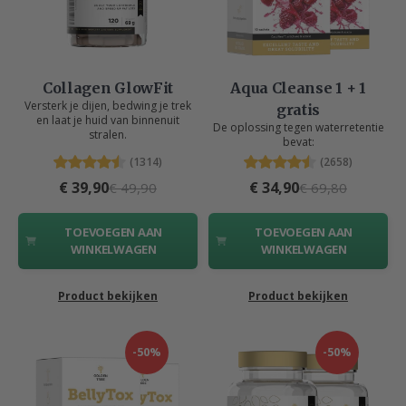
Collagen GlowFit
Aqua Cleanse 1 + 1
Versterk je dijen, bedwing je trek
gratis
en laat je huid van binnenuit
De oplossing tegen waterretentie
stralen.
bevat:
(1314)
(2658)
€ 39,90
€ 34,90
€ 49,90
€ 69,80
TOEVOEGEN AAN
TOEVOEGEN AAN
WINKELWAGEN
WINKELWAGEN
Product bekijken
Product bekijken
-50%
-50%