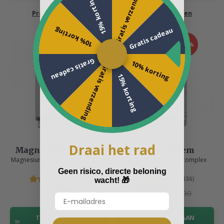
Gratis verzending
15% korting
Product bekijken
Product bekijken
Gratis cadeau
10% korting
-33%
Gratis cadeau
10% korting
Gratis verzending
15% korting
Draai het rad
Magnesium Complex
My ThyroGem
Magnesium met vitamine B6 en D3
Schildkliervriendelijk complex
in capsules
Geen risico, directe beloning
(1339)
(1336)
wacht!
🎁
€ 19,90
€ 33,90
€ 50,90
TOEVOEGEN AAN
TOEVOEGEN AAN