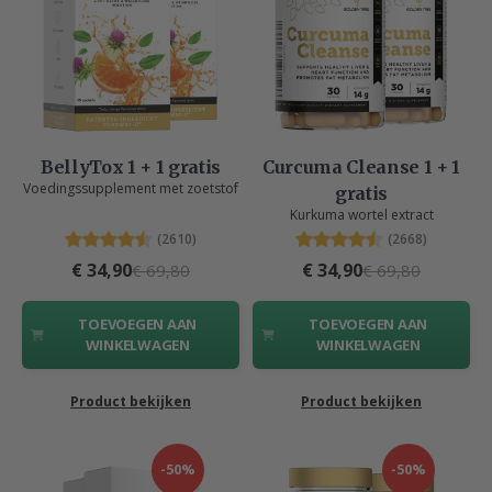
BellyTox 1 + 1 gratis
Curcuma Cleanse 1 + 1
Voedingssupplement met zoetstof
gratis
Kurkuma wortel extract
(2610)
(2668)
€ 34,90
€ 34,90
€ 69,80
€ 69,80
TOEVOEGEN AAN
TOEVOEGEN AAN
WINKELWAGEN
WINKELWAGEN
Product bekijken
Product bekijken
-50%
-50%