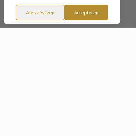
Alles afwijzen
Accepteren
60-dagen Geld-terug-garantie
60-dagen Geld-terug-