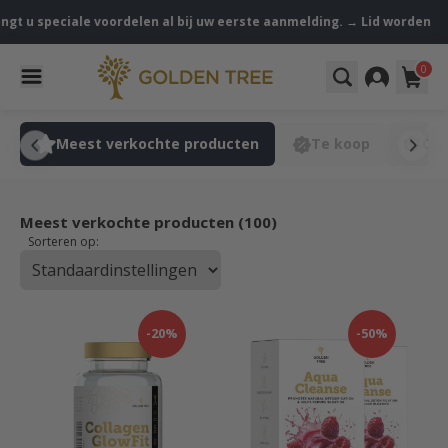
gt u speciale voordelen al bij uw eerste aanmelding. → Lid worden
0
n
Meest verkochte producten
Te koop
Ont
Meest verkochte producten (100)
Sorteren op:
-20%
-50%