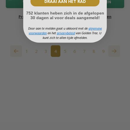
DRAAI AAN HET RAD
WINKELWAGEN
WINKELWAGEN
752 klanten heben zich in de afgelopen
Product bekijken
Product bekijken
30 dagen al voor deals aangemeld!
Door aan te melden gaat u akkoord met de
algemene
voorwaarden
en het
privacybeleid
van Golden Tree. U
kunt zich te allen tijde afmelden.
1
2
3
4
5
6
7
8
9