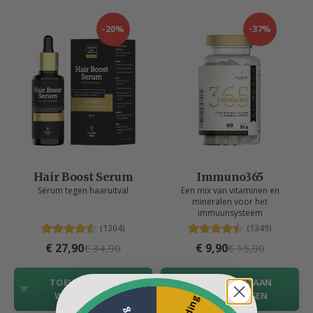
-20%
-37%
Hair Boost Serum
Immuno365
Serum tegen haaruitval
Een mix van vitaminen en
mineralen voor het
immuunsysteem
(1304)
(1349)
€ 27,90
€ 9,90
€ 34,90
€ 15,90
TOEVOEGEN AAN
TOEVOEGEN AAN
WINKELWAGEN
WINKELWAGEN