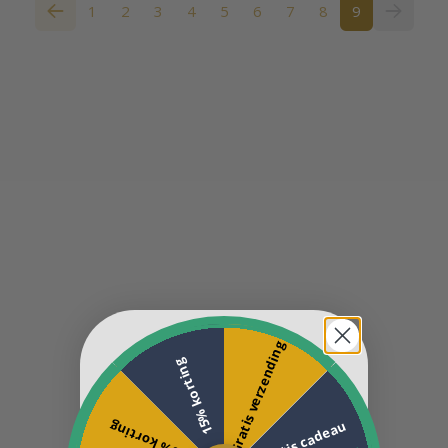
1
2
3
4
5
6
7
8
9
Gratis verzending
15% korting
Gratis cadeau
10% korting