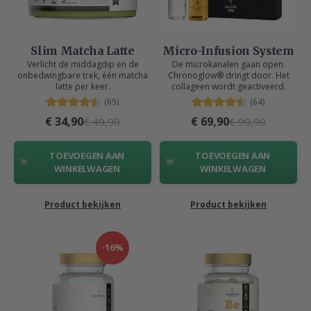
Slim Matcha Latte
Micro-Infusion System
Verlicht de middagdip en de
De microkanalen gaan open.
onbedwingbare trek, één matcha
Chronoglow® dringt door. Het
latte per keer.
collageen wordt geactiveerd.
(65)
(64)
€ 34,90
€ 69,90
€ 49,90
€ 99,90
TOEVOEGEN AAN
TOEVOEGEN AAN
WINKELWAGEN
WINKELWAGEN
Product bekijken
Product bekijken
-16%